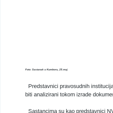
Foto: Sastanak u Kumboru, 25.maj
  Predstavnici pravosudnih institucija imali su i konkretne komentari koji će 
biti analizirani tokom izrade dokume
  Sastancima su kao predstavnici NVU “ Interakcija” prisustvovali Adnan 