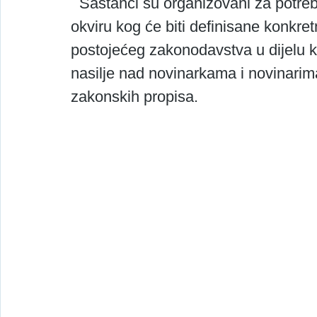
  Sastanci su organizovani za potrebe izrade policy brief-a, dokumenta u 
okviru kog će biti definisane konkr
postojećeg zakonodavstva u dijelu 
nasilje nad novinarkama i novinarim
zakonskih propisa. 