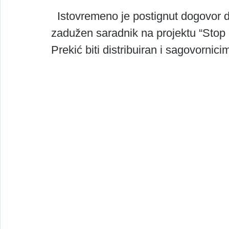
  Istovremeno je postignut dogovor da će se dokument za čiju izradu je 
zadužen saradnik na projektu “Stop 
Prekić biti distribuiran i sagovornic