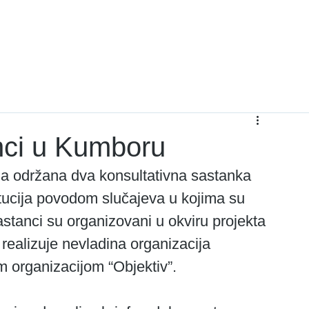
Projekti
Dokumenta
O nama
Kontakti
anci u Kumboru
tucija povodom slučajeva u kojima su 
astanci su organizovani u okviru projekta 
realizuje nevladina organizacija 
om organizacijom “Objektiv”.