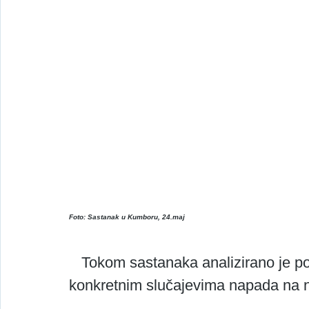
Foto: Sastanak u Kumboru, 24.maj
   Tokom sastanaka analizirano je postupanje nadležnih državnih institucija u 
konkretnim slučajevima napada na n