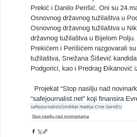
Prekić i Danilo Perišić. Oni su 24.m
Osnovnog državnog tužilaštva u Pod
Osnovnog državnog tužilaštva u Nik
državnog tužilaštva u Bijelom Polju.
Prekićem i Perišićem razgovarali s
tužilaštva, Snežana Šišević kandidat
Podgorici, kao i Predrag Đikanović 
  Projekat “Stop nasilju nad novinarkama” realizuje se u okviru projekta 
“safejournalist.net” koji finansira Ev
safejournalists
Sindikat madija Crne Gore
EU
Stop nasilju nad novinarkama