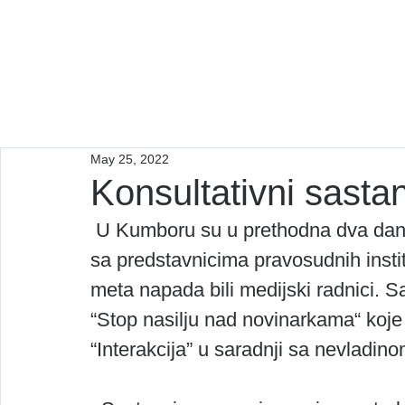
Interakcija
May 25, 2022
Konsultativni sast
 U Kumboru su u prethodna dva dana održana dva konsultativna sastanka 
sa predstavnicima pravosudnih insti
meta napada bili medijski radnici. S
“Stop nasilju nad novinarkama“ koje 
“Interakcija” u saradnji sa nevladin