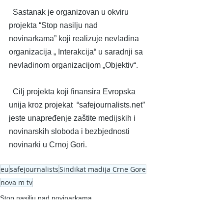
  Sastanak je organizovan u okviru 
p
rojekta “Stop nasilju nad 
novinarkama” koji realizuje nevladina 
organizacija „ Interakcija“ u saradnji sa 
nevladinom organizacijom „Objektiv“. 
  Cilj projekta koji finansira Evropska 
unija kroz projekat  “safejournalists.net” 
jeste unapređenje zaštite medijskih i 
novinarskih sloboda i bezbjednosti 
novinarki u Crnoj Gori.
eu
safejournalists
Sindikat madija Crne Gore
nova m tv
Stop nasilju nad novinarkama