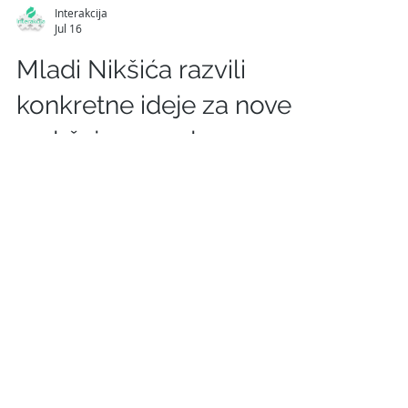
Interakcija
Jul 16
Mladi Nikšića razvili
konkretne ideje za nove
sadržaje u gradu
U hotelu „Onogošt“ uspješno je
realizovana radionica tokom koje su mladi
Nikšićani i Nikšićanke, iz ugla generacije
koja svoju budućnost i perspektivu vidi u
rodnom gradu, mapirali ključne izazove i
predložili jasna, praktična rješenja za
unapređenje položaja mladih i lokalnog
tržišta rada.Radionicu je obilježio
intenzivan i dinamičan timski rad u okviru