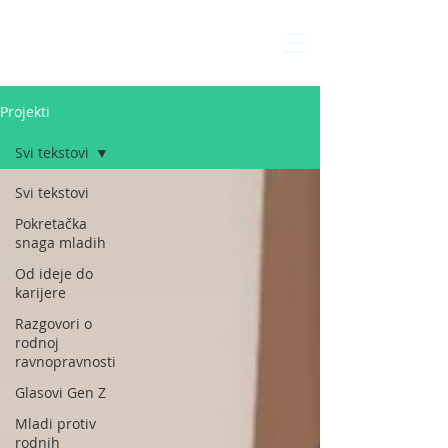
Interakcija
Projekti
Svi tekstovi
Svi tekstovi
Pokretačka
snaga mladih
Od ideje do
karijere
Razgovori o
rodnoj
ravnopravnosti
Glasovi Gen Z
Mladi protiv
rodnih