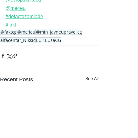
@me4eu
#defactozamlade
#fakt
@faktcg
@me4eu
@min_javneuprave_cg
alfacentar_Niksic
EU
#EUzaCG
See All
Recent Posts