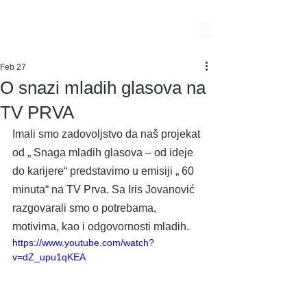
Interakcija
Feb 27
O snazi mladih glasova na
TV PRVA
Imali smo zadovoljstvo da naš projekat 
od „ Snaga mladih glasova – od ideje 
do karijere“ predstavimo u emisiji „ 60 
minuta“ na TV Prva. Sa Iris Jovanović 
razgovarali smo o potrebama, 
motivima, kao i odgovornosti mladih.
https://www.youtube.com/watch?
v=dZ_upu1qKEA