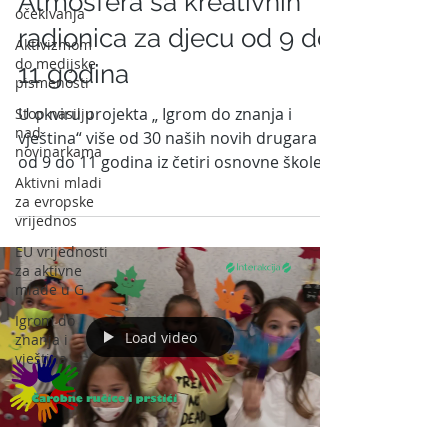
Atmosfera sa kreativnih
očekivanja
radionica za djecu od 9 do
Aktivizmom
do medijske
11 godina
pismenosti
U okviru projekta „ Igrom do znanja i
Stop nasilju
nad
vještina“ više od 30 naših novih drugara
novinarkama
od 9 do 11 godina iz četiri osnovne škole iz
Aktivni mladi
Golubovaca pohađ
za evropske
vrijednos
EU vrijednosti
za aktivne
mlade u G
Igrom do
Load video
znanja i
vještina