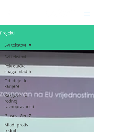
Interakcija
Projekti
Svi tekstovi
Svi tekstovi
Pokretačka
snaga mladih
Od ideje do
karijere
Razgovori o
rodnoj
ravnopravnosti
Glasovi Gen Z
Mladi protiv
rodnih