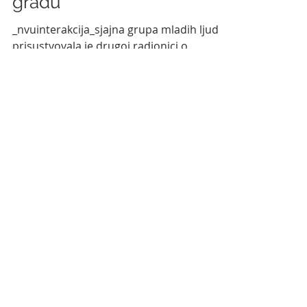
aktivne mlade u Glavnom
gradu“
_nvuinterakcija_sjajna grupa mladih ljudi
prisustvovala je drugoj radionici o
omladinskom aktivizmu zasnovanom na
EU vrijednostima....