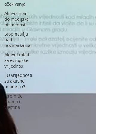
očekivanja
Aktivizmom
do medijske
pismenosti
Stop nasilju
nad
novinarkama
Aktivni mladi
za evropske
vrijednos
EU vrijednosti
za aktivne
mlade u G
Igrom do
znanja i
vještina