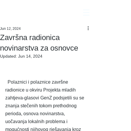
Interakcija
Jun 12, 2024
Završna radionica
novinarstva za osnovce
Updated:
Jun 14, 2024
  Polaznici i polaznice završne 
radionice u okviru Projekta mladih 
zahtjeva-glasovi GenZ podsjetili su se 
znanja stečenih tokom prethodnog 
perioda, osnova novinarstva, 
uočavanja lokalnih problema i 
mogućnosti njihovog rješavanja kroz 