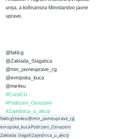
unija, a kofinansira Ministarstvo javne 
uprave.
@faktcg
@Zaklada_Slagalica
@min_javneuprave_cg
@evropska_kuca
@me4eu
#EuzaCG
#Podrzani_Osnazeni
#Zajednica_u_akciji
faktcg
me4eu
@min_javneuprave_cg
evropska_kuca
Podrzani_Osnazeni
Zaklada Slagali
Zajednica_u_akciji