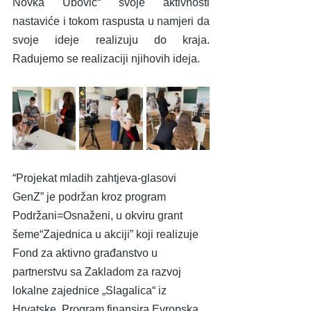
Novka Ubović“ svoje aktivnosti 
nastaviće i tokom raspusta u namjeri da 
svoje ideje realizuju do kraja. 
Radujemo se realizaciji njihovih ideja.
“Projekat mladih zahtjeva-glasovi 
GenZ” je podržan kroz program 
Podržani=Osnaženi, u okviru grant 
šeme“Zajednica u akciji” koji realizuje 
Fond za aktivno građanstvo u 
partnerstvu sa Zakladom za razvoj 
lokalne zajednice „Slagalica“ iz 
Hrvatske. Program finansira Evropska 