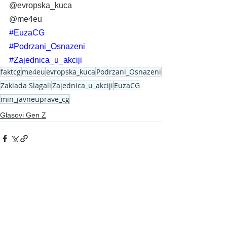
@evropska_kuca
@me4eu
#EuzaCG
#Podrzani_Osnazeni
#Zajednica_u_akciji
faktcg
me4eu
evropska_kuca
Podrzani_Osnazeni
Zaklada Slagali
Zajednica_u_akciji
EuzaCG
min_javneuprave_cg
Glasovi Gen Z
See All
Recent Posts