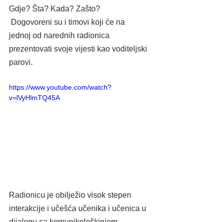
Gdje? Šta? Kada? Zašto?
 Dogovoreni su i timovi koji će na 
jednoj od narednih radionica 
prezentovati svoje vijesti kao voditeljski 
parovi.
https://www.youtube.com/watch?
v=lVyHlmTQ45A
Radionicu je obilježio visok stepen 
interakcije i učešća učenika i učenica u 
dijalogu sa komunikološkinjom, 