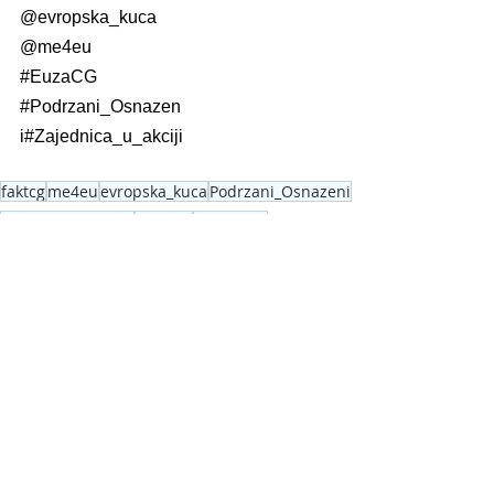
@evropska_kuca
@me4eu
#EuzaCG
#Podrzani_Osnazen
i
#Zajednica_u_akciji
faktcg
me4eu
evropska_kuca
Podrzani_Osnazeni
Zajednica_u_akciji
EuzaCG
Podgorica
min_javneuprave_cg
Novka Ubovic
zajendo_u_akciji
Glasovi Gen Z
See All
Recent Posts