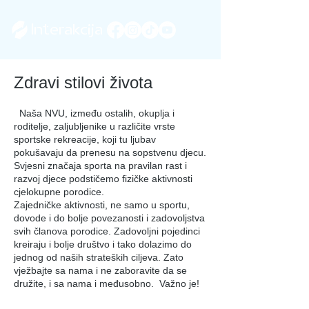
Interakcija
Zdravi stilovi života
Naša NVU, između ostalih, okuplja i
roditelje, zaljubljenike u različite vrste
sportske rekreacije, koji tu ljubav
pokušavaju da prenesu na sopstvenu djecu.
Svjesni značaja sporta na pravilan rast i
razvoj djece podstičemo fizičke aktivnosti
cjelokupne porodice.
Zajedničke aktivnosti, ne samo u sportu,
dovode i do bolje povezanosti i zadovoljstva
svih članova porodice. Zadovoljni pojedinci
kreiraju i bolje društvo i tako dolazimo do
jednog od naših strateških ciljeva. Zato
vježbajte sa nama i ne zaboravite da se
družite, i sa nama i međusobno. Važno je!