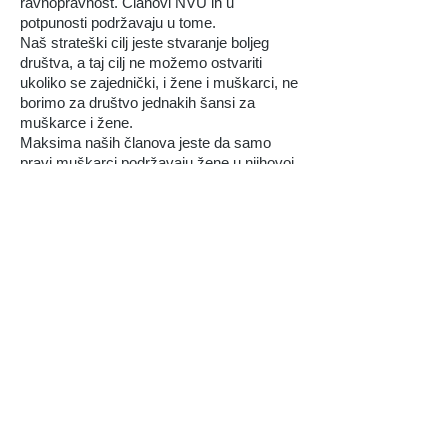
ravnopravnost. Članovi NVU ih u
potpunosti podržavaju u tome.
Naš strateški cilj jeste stvaranje boljeg
društva, a taj cilj ne možemo ostvariti
ukoliko se zajednički, i žene i muškarci, ne
borimo za društvo jednakih šansi za
muškarce i žene.
Maksima naših članova jeste da samo
pravi muškarci podržavaju žene u njihovoj
misiji ostvarenja ravnopravnosti. Ako
poštuješ žene nijesi manje muškarac.
Naprotiv!
Roditeljstvo
Naša NVU okupila je i roditelje koji su svjesni da
roditelji danas i prije 20, 30 godina - nisu isti, kao
što ni djeca danas i u vrijeme kada smo mi bili
djeca - nisu ista. Moderne tehnologije donijele su
nam brojne prednosti. Sa njima su stigli i
svakodnevni izazovi za roditelje, ali i problemi,
ukoliko te izazove ne prevaziđu na pravi način.
Zato naši projekti iz oblasti roditeljstva