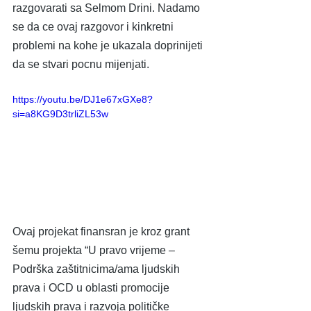
razgovarati sa Selmom Drini. Nadamo 
se da ce ovaj razgovor i kinkretni 
problemi na kohe je ukazala doprinijeti 
da se stvari pocnu mijenjati.
https://youtu.be/DJ1e67xGXe8?
si=a8KG9D3trliZL53w
Ovaj projekat finansran je kroz grant 
šemu projekta “U pravo vrijeme – 
Podrška zaštitnicima/ama ljudskih 
prava i OCD u oblasti promocije 
ljudskih prava i razvoja političke 