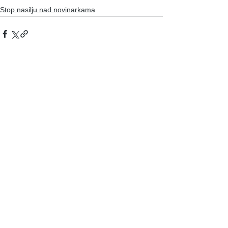
Stop nasilju nad novinarkama
See All
Recent Posts