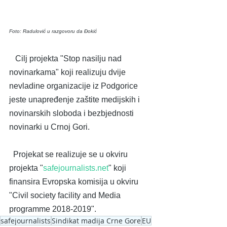
Foto: Radulović u razgovoru da Đokić
   Cilj projekta "Stop nasilju nad 
novinarkama" koji realizuju dvije 
nevladine organizacije iz Podgorice 
jeste unapređenje zaštite medijskih i 
novinarskih sloboda i bezbjednosti 
novinarki u Crnoj Gori.
  Projekat se realizuje se u okviru 
projekta "
safejournalists.net
" koji 
finansira Evropska komisija u okviru 
"Civil society facility and Media 
programme 2018-2019".
safejournalists
Sindikat madija Crne Gore
EU