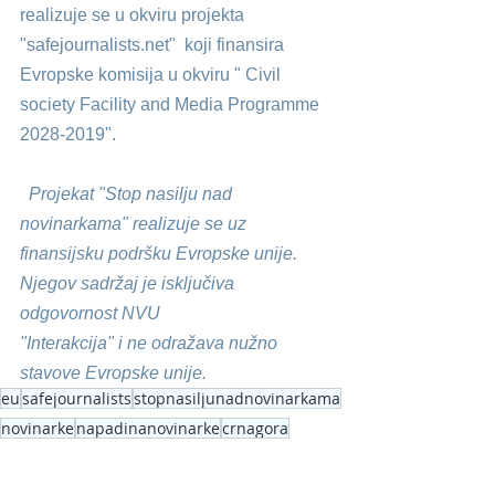
realizuje se u okviru projekta 
"
safejournalists.net
"  koji finansira 
Evropske komisija u okviru " Civil 
society Facility and Media Programme 
2028-2019".
  Projekat "Stop nasilju nad 
novinarkama" realizuje se uz 
finansijsku podršku Evropske unije. 
Njegov sadržaj je isključiva 
odgovornost NVU 
"Interakcija" i ne odražava nužno 
stavove Evropske unije.
eu
safejournalists
stopnasiljunadnovinarkama
novinarke
napadinanovinarke
crnagora
Stop nasilju nad novinarkama