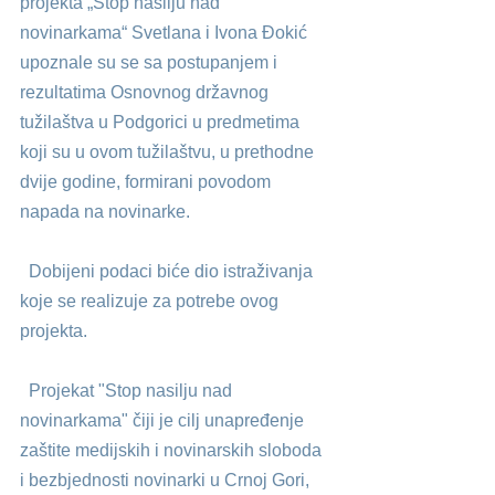
projekta „Stop nasilju nad 
novinarkama“ Svetlana i Ivona Đokić 
upoznale su se sa postupanjem i 
rezultatima Osnovnog državnog 
tužilaštva u Podgorici u predmetima 
koji su u ovom tužilaštvu, u prethodne 
dvije godine, formirani povodom 
napada na novinarke. 
  Dobijeni podaci biće dio istraživanja 
koje se realizuje za potrebe ovog 
projekta.
  Projekat "Stop nasilju nad 
novinarkama" čiji je cilj unapređenje 
zaštite medijskih i novinarskih sloboda 
i bezbjednosti novinarki u Crnoj Gori,  