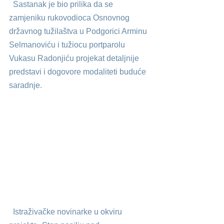
  Sastanak je bio prilika da se 
zamjeniku rukovodioca Osnovnog 
državnog tužilaštva u Podgorici Arminu 
Selmanoviću i tužiocu portparolu 
Vukasu Radonjiću projekat detaljnije 
predstavi i dogovore modaliteti buduće 
saradnje.
  Istraživačke novinarke u okviru 