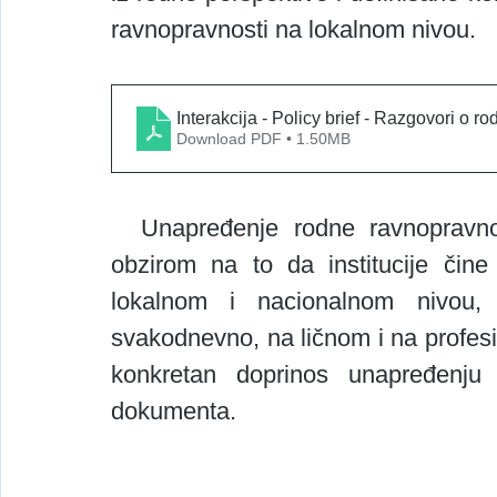
ravnopravnosti na lokalnom nivou.
Interakcija - Policy brief - Razgovori o r
Download PDF • 1.50MB
  Unapređenje rodne ravnopravnosti zahtijeva osviješćene institucije! S 
obzirom na to da institucije čine
lokalnom i nacionalnom nivou, 
svakodnevno, na ličnom i na profe
konkretan doprinos unapređenju 
dokumenta.