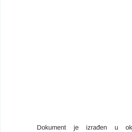
 Dokument je izrađen u 
o