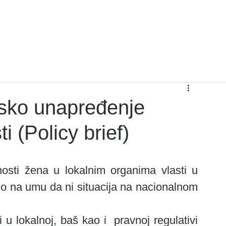
Projekti
Dokumenta
O nama
Kontakti
sko unapređenje
 (Policy brief)
o na umu da ni situacija na nacionalnom 