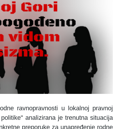
olitike" analizirana je trenutna situacija 
onkretne preporuke za unapređenje rodne 