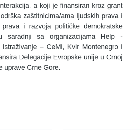
erakcija, a koji je finansiran kroz grant 
drška zaštitnicima/ama ljudskih prava i 
prava i razvoja političke demokratske 
 u saradnji sa organizacijama Help - 
istraživanje – CeMi, Kvir Montenegro i 
nansira Delegacije Evropske unije u Crnoj 
ne uprave Crne Gore.