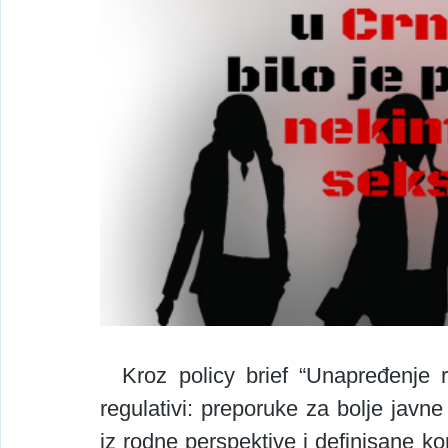
  Kroz policy brief “Unapređenje rodne ravnopravnosti u lokalnoj pravnoj 
regulativi: preporuke za bolje javne p
iz rodne perspektive i definisane k