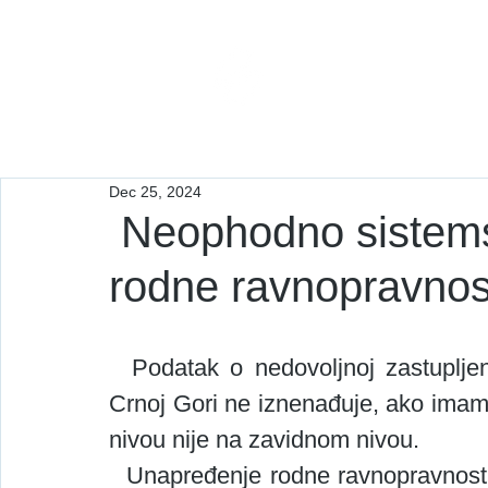
Interakcija
Dec 25, 2024
Neophodno sistem
rodne ravnopravnosti
  Podatak o nedovoljnoj zastupljenosti žena u lokalnim organima vlasti u 
Crnoj Gori ne iznenađuje, ako imam
nivou nije na zavidnom nivou.
  Unapređenje rodne ravnopravnosti u lokalnoj, baš kao i  pravnoj regulativi 